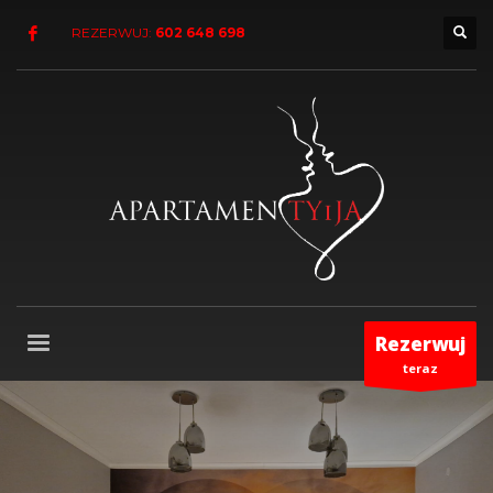
REZERWUJ:
602 648 698
Rezerwuj
teraz