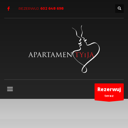
REZERWUJ:
602 648 698
Rezerwuj
teraz